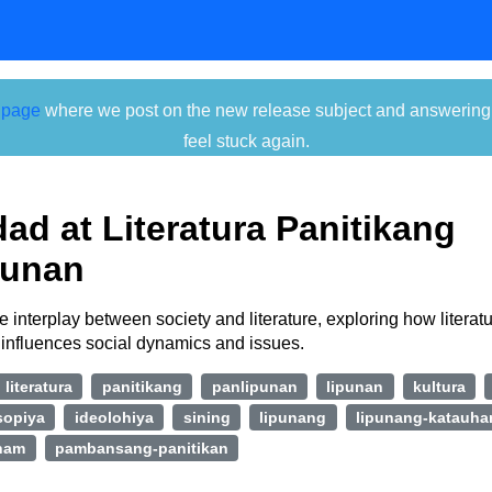
 page
where we post on the new release subject and answering ti
feel stuck again.
ad at Literatura Panitikang
punan
e interplay between society and literature, exploring how literatur
d influences social dynamics and issues.
literatura
panitikang
panlipunan
lipunan
kultura
sopiya
ideolohiya
sining
lipunang
lipunang-katauha
ham
pambansang-panitikan