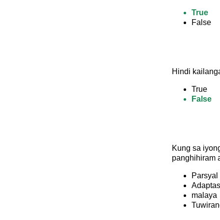
True
False
Hindi kailan
True
False
Kung sa iyong
panghihiram 
Parsyal
Adapta
malaya
Tuwiran