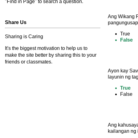
"Find in Page" to search a question.
Ang Wikang F
Share Us
pangungusap
True
Sharing is Caring
False
It's the biggest motivation to help us to
make the site better by sharing this to your
friends or classmates.
Ayon kay Savo
layunin ng ta
True
False
Ang kahusaya
kailangan ng 