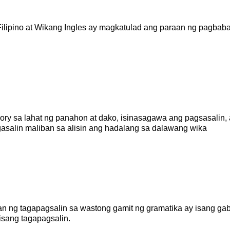
ilipino at Wikang Ingles ay magkatulad ang paraan ng pagbab
ry sa lahat ng panahon at dako, isinasagawa ang pagsasalin, 
gasalin maliban sa alisin ang hadalang sa dalawang wika
n ng tagapagsalin sa wastong gamit ng gramatika ay isang gab
isang tagapagsalin.