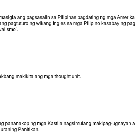
masigla ang pagsasalin sa Pilipinas pagdating ng mga Amerika
ng ang pagtuturo ng wikang Ingles sa mga Pilipino kasabay ng p
alismo'.
akbang makikita ang mga thought unit.
g pananakop ng mga Kastila nagsimulang makipag-ugnayan 
luraning Panitikan.