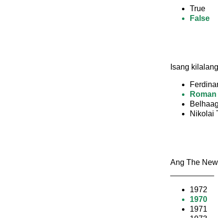
True
False
Isang kilalan
Ferdina
Roman 
Belhaa
Nikolai
Ang The New E
__________
1972
1970
1971