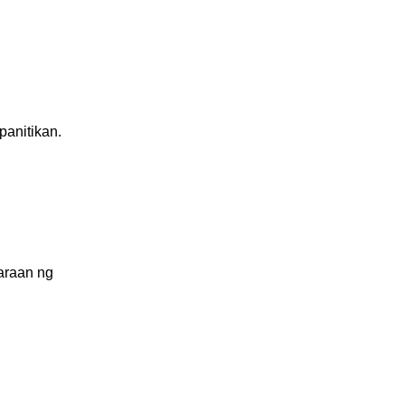
anitikan.
araan ng 