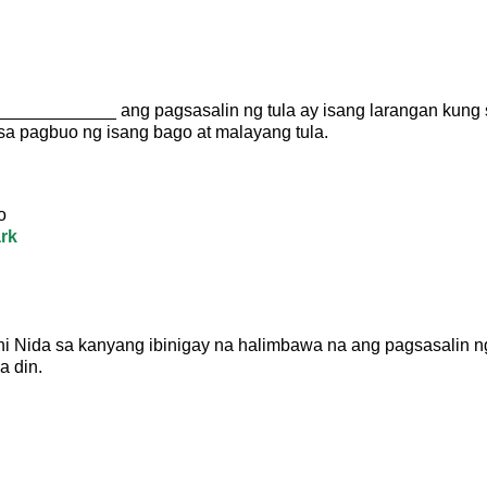
____________ ang pagsasalin ng tula ay isang larangan kung s
sa pagbuo ng isang bago at malayang tula.
o
rk
i Nida sa kanyang ibinigay na halimbawa na ang pagsasalin ng 
a din.