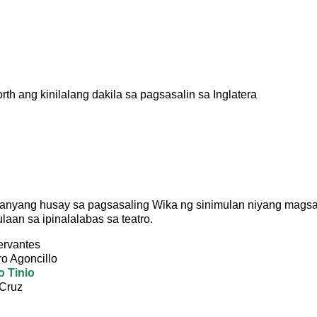
th ang kinilalang dakila sa pagsasalin sa Inglatera
 kanyang husay sa pagsasaling Wika ng sinimulan niyang magsa
aan sa ipinalalabas sa teatro.
rvantes
o Agoncillo
 Tinio
 Cruz