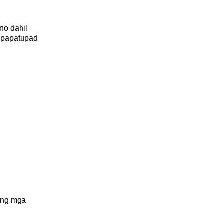
no dahil 
agpapatupad 
ang mga 