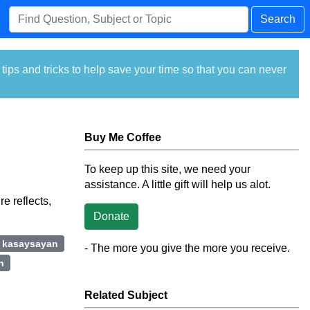
Search
ps and tricks to help save your time so that you can never
Buy Me Coffee
To keep up this site, we need your
assistance. A little gift will help us alot.
e reflects,
Donate
kasaysayan
- The more you give the more you receive.
n
Related Subject