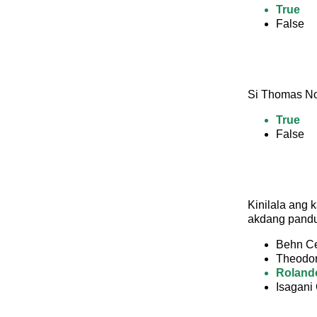
True
False
Si Thomas Nor
True
False
Kinilala ang
akdang pandul
Behn Ce
Theodor
Rolando
Isagani