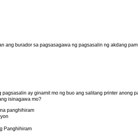
gan ang burador sa pagsasagawa ng pagsasalin ng akdang pamp
 pagsasalin ay ginamit mo ng buo ang salitang printer anong p
ang isinagawa mo?
 na panghihiram
syon
g Panghihiram