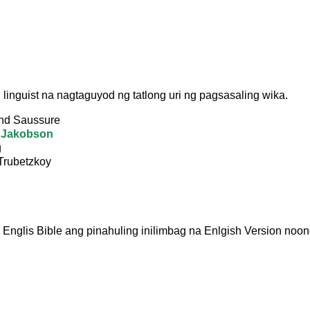
g linguist na nagtaguyod ng tatlong uri ng pagsasaling wika.
nd Saussure
Jakobson
g
 Trubetzkoy
nglis Bible ang pinahuling inilimbag na Enlgish Version noon