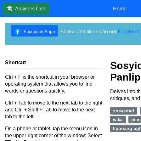
Home
Answers Crib
Facebook Page
Follow and like us on our
Facebook
Shortcut
Sosyid
Panli
Ctrl + F is the shortcut in your browser or
operating system that allows you to find
words or questions quickly.
Delves into th
critiques, an
Ctrl + Tab to move to the next tab to the right
and Ctrl + Shift + Tab to move to the next
sosyedad
tab to the left.
wika
pilo
On a phone or tablet, tap the menu icon in
lipunang-ag
the upper-right corner of the window; Select