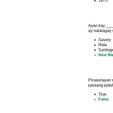
1973
Ayon kay ___
ay nalalagay 
Savory
Nida
Santiag
New Ma
Pinatunayan n
paraang patul
True
False