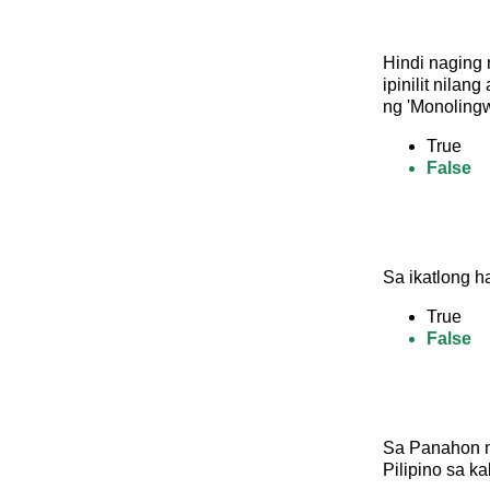
Hindi naging 
ipinilit nila
ng 'Monolingw
True
False
Sa ikatlong h
True
False
Sa Panahon n
Pilipino sa ka