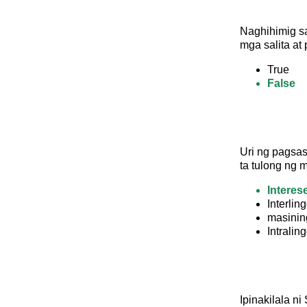
Naghihimig sa
mga salita at
True
False
Uri ng pagsas
ta tulong ng 
Interes
Interlin
masinin
Intralin
Ipinakilala ni